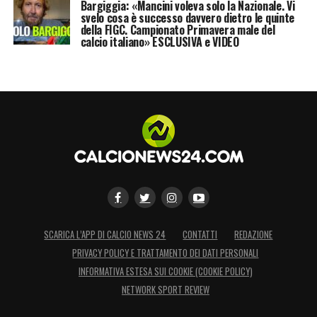
Bargiggia: «Mancini voleva solo la Nazionale. Vi
svelo cosa è successo davvero dietro le quinte
della FIGC. Campionato Primavera male del
calcio italiano» ESCLUSIVA e VIDEO
SCARICA L’APP DI CALCIO NEWS 24
CONTATTI
REDAZIONE
PRIVACY POLICY E TRATTAMENTO DEI DATI PERSONALI
INFORMATIVA ESTESA SUI COOKIE (COOKIE POLICY)
NETWORK SPORT REVIEW