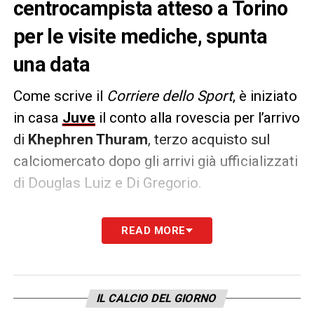
centrocampista atteso a Torino
per le visite mediche, spunta
una data
Come scrive il
Corriere dello Sport
, è iniziato
in casa
Juve
il conto alla rovescia per l’arrivo
di
Khephren Thuram
, terzo acquisto sul
calciomercato dopo gli arrivi già ufficializzati
di Douglas Luiz e Di Gregorio.
Spunta la data delle possibili visite mediche,
READ MORE
che si dovrebbero tenere
nella giornata di
martedì
proprio al J Medical, alla vigilia
dell’inizio del ritiro per la nuova stagione.
IL CALCIO DEL GIORNO