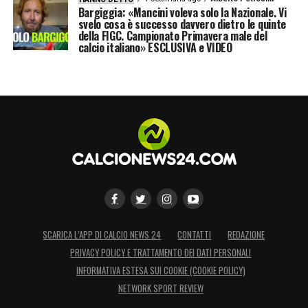
Bargiggia: «Mancini voleva solo la Nazionale. Vi
svelo cosa è successo davvero dietro le quinte
della FIGC. Campionato Primavera male del
calcio italiano» ESCLUSIVA e VIDEO
SCARICA L’APP DI CALCIO NEWS 24
CONTATTI
REDAZIONE
PRIVACY POLICY E TRATTAMENTO DEI DATI PERSONALI
INFORMATIVA ESTESA SUI COOKIE (COOKIE POLICY)
NETWORK SPORT REVIEW