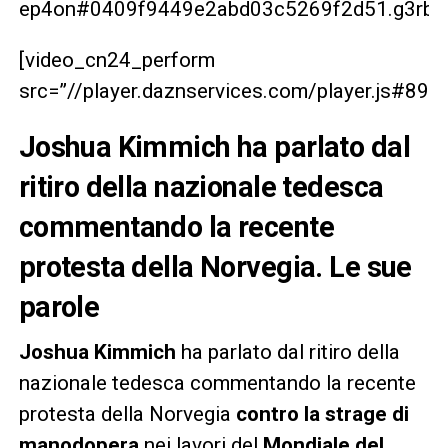
ep4on#0409f9449e2abd03c5269f2d51.g3rbrg
[video_cn24_perform
src=”//player.daznservices.com/player.js#8
Joshua Kimmich ha parlato dal
ritiro della nazionale tedesca
commentando la recente
protesta della Norvegia. Le sue
parole
Joshua Kimmich
ha parlato dal ritiro della
nazionale tedesca commentando la recente
protesta della Norvegia
contro la strage di
manodopera
nei lavori del
Mondiale del