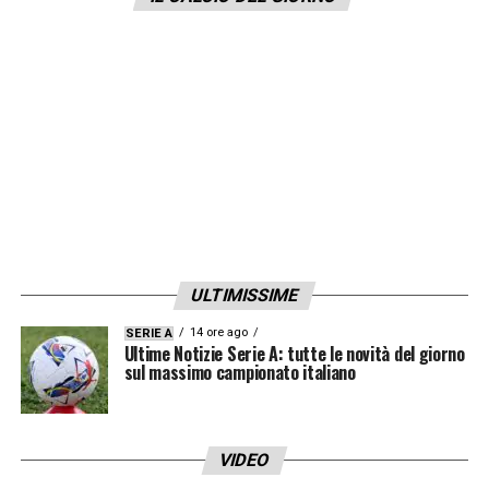
perso a causa di alcuni errori individuali, non
perché avessimo giocato male. Noi
restiamo uniti, lo siamo sempre stati, e
l’umore della squadra è buono, anche se
ovviamente è stato migliore in passato.
Nessuno è felice del quarto posto in
classifica in Premier, ve lo assicuro.
Assenti? L’infortunato Naby Keita non volerà
con noi a Budapest, ma resterà ad allenarsi a
ULTIMISSIME
Liverpool».
14 ore ago
SERIE A
Ultime Notizie Serie A: tutte le novità del giorno
sul massimo campionato italiano
LA PLAYLIST DELLE NOSTRE TOP NEWS
VIDEO