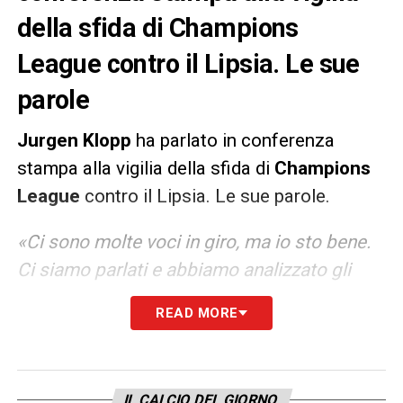
della sfida di Champions
League contro il Lipsia. Le sue
parole
Jurgen Klopp
ha parlato in conferenza
stampa alla vigilia della sfida di
Champions
League
contro il Lipsia. Le sue parole.
«Ci sono molte voci in giro, ma io sto bene.
Ci siamo parlati e abbiamo analizzato gli
ultimi risultati (tre sconfitte consecutive,
READ MORE
ndr). Dobbiamo continuare a portare avanti
la nostra filosofia, anche in Champions
League. Col Leicester per esempio abbiamo
IL CALCIO DEL GIORNO