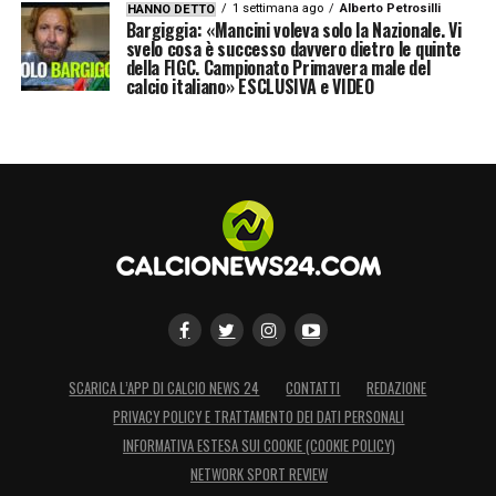
1 settimana ago
Alberto Petrosilli
HANNO DETTO
Bargiggia: «Mancini voleva solo la Nazionale. Vi
svelo cosa è successo davvero dietro le quinte
della FIGC. Campionato Primavera male del
calcio italiano» ESCLUSIVA e VIDEO
SCARICA L’APP DI CALCIO NEWS 24
CONTATTI
REDAZIONE
PRIVACY POLICY E TRATTAMENTO DEI DATI PERSONALI
INFORMATIVA ESTESA SUI COOKIE (COOKIE POLICY)
NETWORK SPORT REVIEW