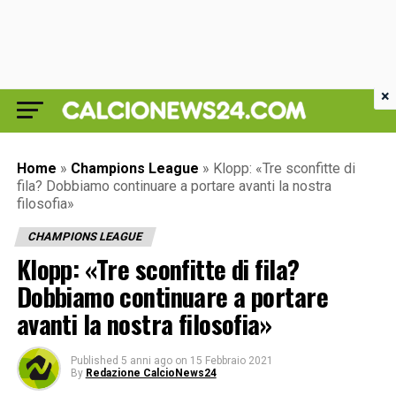
×
Home
»
Champions League
»
Klopp: «Tre sconfitte di
fila? Dobbiamo continuare a portare avanti la nostra
filosofia»
CHAMPIONS LEAGUE
Klopp: «Tre sconfitte di fila?
Dobbiamo continuare a portare
avanti la nostra filosofia»
Published
5 anni ago
on
15 Febbraio 2021
By
Redazione CalcioNews24