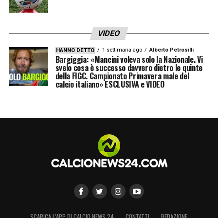
VIDEO
1 settimana ago
Alberto Petrosilli
HANNO DETTO
Bargiggia: «Mancini voleva solo la Nazionale. Vi
svelo cosa è successo davvero dietro le quinte
della FIGC. Campionato Primavera male del
calcio italiano» ESCLUSIVA e VIDEO
SCARICA L’APP DI CALCIO NEWS 24
CONTATTI
REDAZIONE