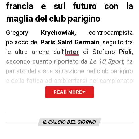
francia e sul futuro con la
maglia del club parigino
Gregory
Krychowiak,
centrocampista
polacco del
Paris Saint Germain
, seguito tra
le altre anche dall’
Inter
di Stefano
Pioli,
secondo quanto riportato da
Le 10 Sport
, ha
parlato della sua situazione nel club parigino
e della fatica ad ambientarsi nel campionato
francese:
«Devo avere pazienza e continuare
READ MORE
a lavorare duramente per adattarmi al
meglio alla squadra e al campionato»
AFFARE SFUMATO?
– Il polacco sembra non
IL CALCIO DEL GIORNO
aver nessuna intenzione di cambiare aria:
«Voglio essere pronto per le prossime