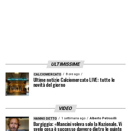
partite – ha continuato – resto molto
ottimista per il futuro»
. Per l’Inter, dunque,
sembrano svanire le possibilità di vederlo in
Italia già a gennaio.
LA PLAYLIST DELLE NOSTRE TOP NEWS
ULTIMISSIME
8 ore ago
CALCIOMERCATO
Ultime notizie Calciomercato LIVE: tutte le
novità del giorno
VIDEO
1 settimana ago
Alberto Petrosilli
HANNO DETTO
Bargiggia: «Mancini voleva solo la Nazionale. Vi
svelo cosa è successo davvero dietro le quinte