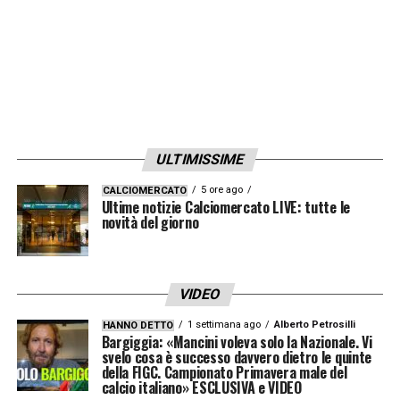
⬇️
https://t.co/ACKpjTc8Y7
— La UEFA (@UEFAcom_it)
February 22,
2021
LA PLAYLIST DELLE NOSTRE TOP NEWS
ULTIMISSIME
5 ore ago
CALCIOMERCATO
Ultime notizie Calciomercato LIVE: tutte le
novità del giorno
VIDEO
1 settimana ago
Alberto Petrosilli
HANNO DETTO
Bargiggia: «Mancini voleva solo la Nazionale. Vi
svelo cosa è successo davvero dietro le quinte
della FIGC. Campionato Primavera male del
calcio italiano» ESCLUSIVA e VIDEO