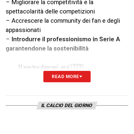
– Migliorare la competitività e la
spettacolarità delle competizioni
– Accrescere la community dei fan e degli
appassionati
–
Introdurre il professionismo in Serie A
garantendone la sostenibilità
'Il nostro domani, ora' 🇮🇹
READ MORE
🔹 I cinque obiettivi della
@FIGC
per il
calcio femminile
🔹 Consolidare il successo
IL CALCIO DEL GIORNO
La
#FIGC
ha inaugurato una nuova
strategia dedicata al calcio femminile