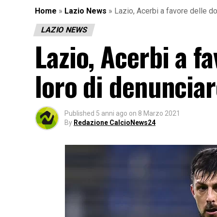
Home
»
Lazio News
»
Lazio, Acerbi a favore delle do
LAZIO NEWS
Lazio, Acerbi a f
loro di denunciar
Published
5 anni ago
on
8 Marzo 2021
By
Redazione CalcioNews24