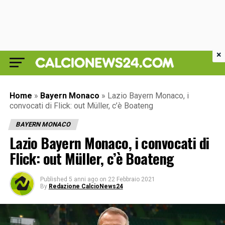
×
Home
»
Bayern Monaco
»
Lazio Bayern Monaco, i
convocati di Flick: out Müller, c’è Boateng
BAYERN MONACO
Lazio Bayern Monaco, i convocati di
Flick: out Müller, c’è Boateng
Published
5 anni ago
on
22 Febbraio 2021
By
Redazione CalcioNews24