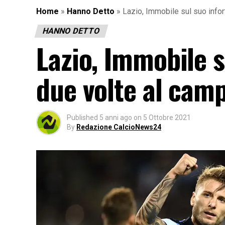
Home
»
Hanno Detto
»
Lazio, Immobile sul suo info
HANNO DETTO
Lazio, Immobile s
due volte al cam
Published
5 anni ago
on
5 Ottobre 2021
By
Redazione CalcioNews24