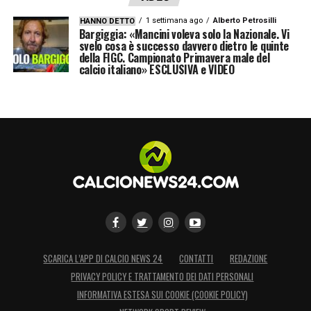
1 settimana ago
Alberto Petrosilli
HANNO DETTO
Bargiggia: «Mancini voleva solo la Nazionale. Vi
svelo cosa è successo davvero dietro le quinte
della FIGC. Campionato Primavera male del
calcio italiano» ESCLUSIVA e VIDEO
SCARICA L’APP DI CALCIO NEWS 24
CONTATTI
REDAZIONE
PRIVACY POLICY E TRATTAMENTO DEI DATI PERSONALI
INFORMATIVA ESTESA SUI COOKIE (COOKIE POLICY)