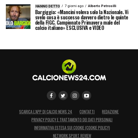
7 giorni ago
Alberto Petrosilli
HANNO DETTO
Bargiggia: «Mancini voleva solo la Nazionale. Vi
svelo cosa è successo davvero dietro le quinte
della FIGC. Campionato Primavera male del
calcio italiano» ESCLUSIVA e VIDEO
SCARICA L’APP DI CALCIO NEWS 24
CONTATTI
REDAZIONE
PRIVACY POLICY E TRATTAMENTO DEI DATI PERSONALI
INFORMATIVA ESTESA SUI COOKIE (COOKIE POLICY)
NETWORK SPORT REVIEW