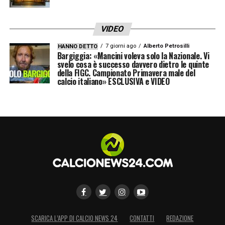
VIDEO
7 giorni ago
Alberto Petrosilli
HANNO DETTO
Bargiggia: «Mancini voleva solo la Nazionale. Vi
svelo cosa è successo davvero dietro le quinte
della FIGC. Campionato Primavera male del
calcio italiano» ESCLUSIVA e VIDEO
SCARICA L’APP DI CALCIO NEWS 24
CONTATTI
REDAZIONE