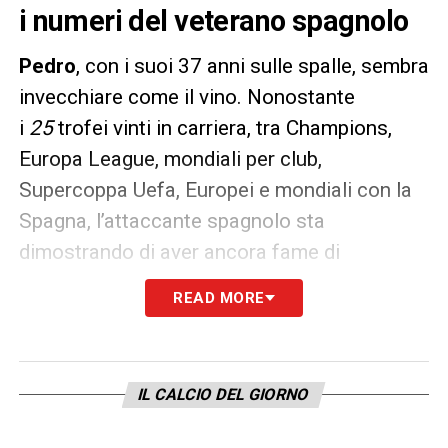
i numeri del veterano spagnolo
Pedro
, con i suoi 37 anni sulle spalle, sembra
invecchiare come il vino. Nonostante
i
25
trofei vinti in carriera, tra Champions,
Europa League, mondiali per club,
Supercoppa Uefa, Europei e mondiali con la
Spagna, l’attaccante spagnolo sta
dimostrando di aver ancora fame di
successi.
READ MORE
Come riporta
Il Messaggero
,
Pedro
vuole
centrare la
qualificazione in Champions
con
la
Lazio
e per farlo si è messo a disposizione
IL CALCIO DEL GIORNO
di mister
Baroni
, aiutando anche i compagni