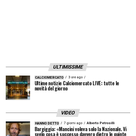
più giovani. Quando ha avuto l’opportunità
non le ha sprecate, mettendo a referto
2 gol
e 1 assist in 200 minuti
disputati in tutte le
competizioni. Ora si candida ad una maglia
da titolare per la sfida alla
Juventus
dopo la
sosta.
ULTIMISSIME
LA PLAYLIST DELLE NOSTRE TOP NEWS
3 ore ago
CALCIOMERCATO
Ultime notizie Calciomercato LIVE: tutte le
novità del giorno
VIDEO
7 giorni ago
Alberto Petrosilli
HANNO DETTO
Bargiggia: «Mancini voleva solo la Nazionale. Vi
svelo cosa è successo davvero dietro le quinte