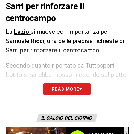
Sarri per rinforzare il
centrocampo
La
Lazio
si muove con importanza per
Samuele
Ricci
, una delle precise richieste di
Sarri per rinforzare il centrocampo.
Secondo quanto riportato da Tuttosport,
Lotito si sarebbe mosso mettendo sul piatto
una cifra importante: 20 milioni più 3 di
READ MORE
bonus, ma Cairo ne vuole 30.
LA PLAYLIST DELLE NOSTRE TOP NEWS
IL CALCIO DEL GIORNO