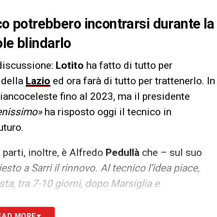
ico potrebbero incontrarsi durante la
ole blindarlo
discussione:
Lotito
ha fatto di tutto per
 della
Lazio
ed ora farà di tutto per trattenerlo. In
biancoceleste fino al 2023, ma il presidente
benissimo»
ha risposto oggi il tecnico in
uturo.
parti, inoltre, è Alfredo
Pedullà
che – sul suo
esto a Sarri il rinnovo. Al tecnico l’idea piace,
a, tra 7-10 giorni, dopo Marsiglia e
EAD MORE