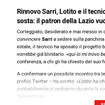
Rinnovo Sarri, Lotito e il tecn
sosta: il patron della Lazio vu
Corteggiato, desiderato e mai messo in 
convincere
Sarri
a sedere sulla panchina
estate, il tecnico ha sposato il progetto 
vorrebbe già blindarlo:
«qui io mi trovo 
conferenza, a chi gli ha chiesto del suo f
A confermare un possibile incontro tra le 
profilo Twitter – ha scritto:
«Lotito ha chi
probabilmente si vedranno durante la sost
Salernitana».
R