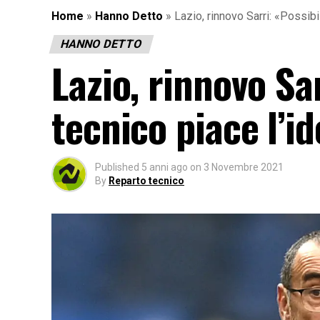
Home
»
Hanno Detto
»
Lazio, rinnovo Sarri: «Possibi
HANNO DETTO
Lazio, rinnovo Sar
tecnico piace l’i
Published
5 anni ago
on
3 Novembre 2021
By
Reparto tecnico