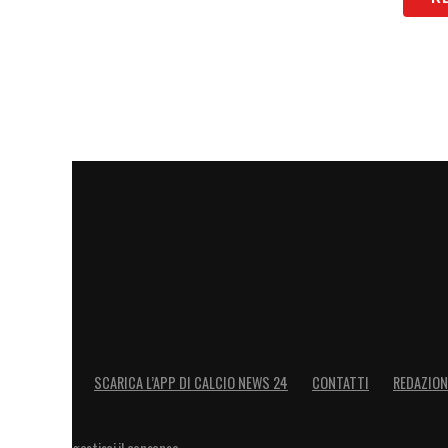
LA PLAYLIST DELLE NOSTRE TOP NEW
SCARICA L’APP DI CALCIO NEWS 24
CONTATTI
REDAZION