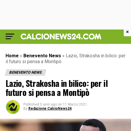
×
Home
»
Benevento News
»
Lazio, Strakosha in bilico: per
il futuro si pensa a Montipò
BENEVENTO NEWS
Lazio, Strakosha in bilico: per il
futuro si pensa a Montipò
Published
5 anni ago
on
11 Marzo 2021
By
Redazione CalcioNews24