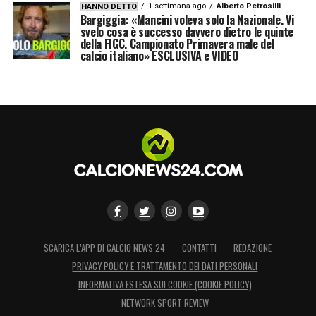
1 settimana ago
Alberto Petrosilli
HANNO DETTO
Bargiggia: «Mancini voleva solo la Nazionale. Vi
svelo cosa è successo davvero dietro le quinte
della FIGC. Campionato Primavera male del
calcio italiano» ESCLUSIVA e VIDEO
SCARICA L’APP DI CALCIO NEWS 24
CONTATTI
REDAZIONE
PRIVACY POLICY E TRATTAMENTO DEI DATI PERSONALI
INFORMATIVA ESTESA SUI COOKIE (COOKIE POLICY)
NETWORK SPORT REVIEW