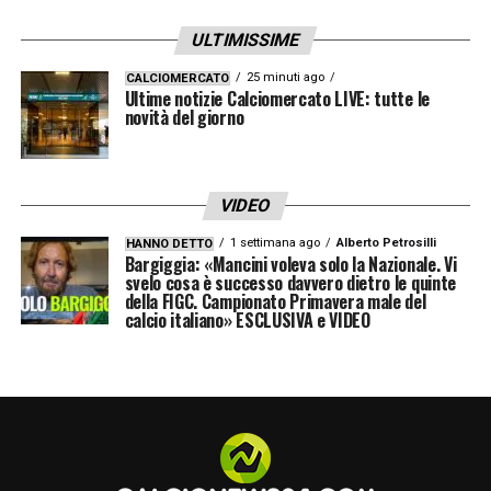
Fine primo tempo.
ULTIMISSIME
45′ Tete Morente prova in diagonale con il
25 minuti ago
CALCIOMERCATO
Ultime notizie Calciomercato LIVE: tutte le
mancino, ma chiude troppo e non trova lo
novità del giorno
specchio.
Un minuto di recupero
VIDEO
41′ Yeboah altissimo dalla distanza.
1 settimana ago
Alberto Petrosilli
HANNO DETTO
Bargiggia: «Mancini voleva solo la Nazionale. Vi
svelo cosa è successo davvero dietro le quinte
della FIGC. Campionato Primavera male del
31′ Fuori il colpo di testa di Kristovic al
calcio italiano» ESCLUSIVA e VIDEO
culmine di un contropiede del Lecce.
22′ Spingono i pugliesi: calcio di punizione
con conclusione di Baschirotto sporcata in
calcio d’angolo.