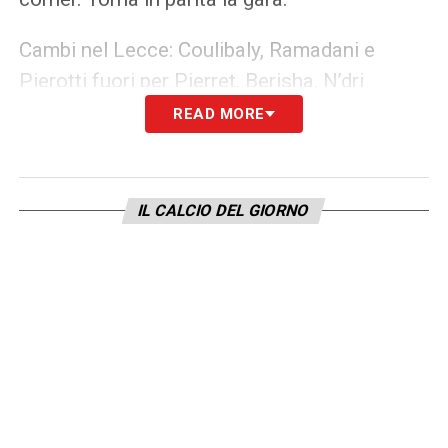
Cambi nel Lecce: Coulibaly, Ramadani e
Pierotti fuori per Pierret, Berisha, N’dri
READ MORE
50′ GOL DEL VENEZIA! Nicolussi da Gytkjaer
su punizione, ma Gallo anticipa l’attaccante
superando Radu e realizzando l’autorete che
IL CALCIO DEL GIORNO
porta in vantaggio gli ospiti.
47′ Nicolussi per Gytkjaer che calcia da
dentro l’area, ma non trova la porta
Entrato Haps per Carboni.
INCOMINCIA IL SECONDO TEMPO!