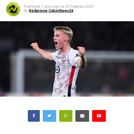
Published
1 anno ago
on
22 Febbraio 2025
By
Redazione CalcioNews24