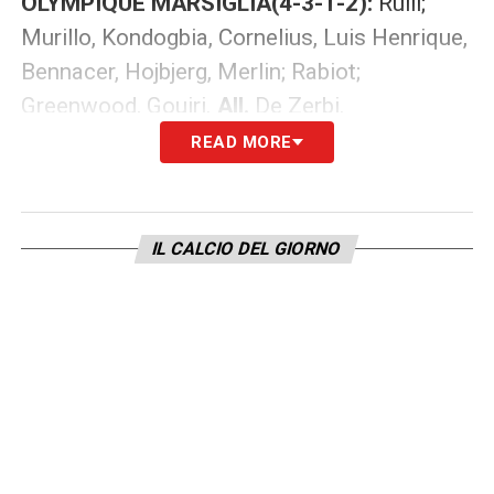
OLYMPIQUE MARSIGLIA(4-3-1-2):
Rulli;
Murillo, Kondogbia, Cornelius, Luis Henrique,
Bennacer, Hojbjerg, Merlin; Rabiot;
Greenwood, Gouiri.
All.
De Zerbi.
READ MORE
LA PLAYLIST DELLE NOSTRE TOP NEWS
IL CALCIO DEL GIORNO