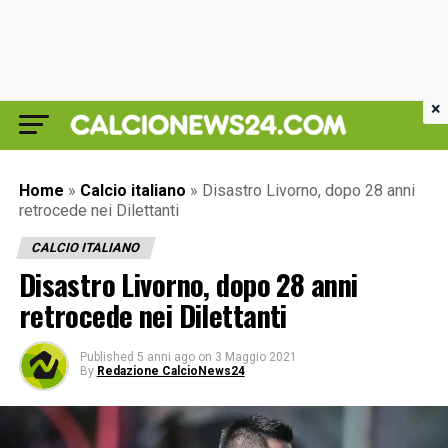
×
Home
»
Calcio italiano
»
Disastro Livorno, dopo 28 anni
retrocede nei Dilettanti
CALCIO ITALIANO
Disastro Livorno, dopo 28 anni
retrocede nei Dilettanti
Published
5 anni ago
on
3 Maggio 2021
By
Redazione CalcioNews24