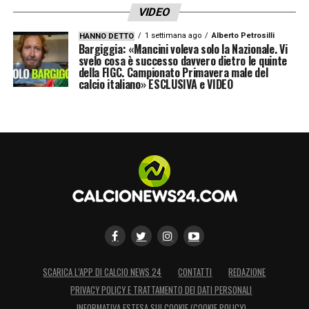
VIDEO
1 settimana ago
Alberto Petrosilli
HANNO DETTO
Bargiggia: «Mancini voleva solo la Nazionale. Vi
svelo cosa è successo davvero dietro le quinte
della FIGC. Campionato Primavera male del
calcio italiano» ESCLUSIVA e VIDEO
SCARICA L’APP DI CALCIO NEWS 24
CONTATTI
REDAZIONE
PRIVACY POLICY E TRATTAMENTO DEI DATI PERSONALI
INFORMATIVA ESTESA SUI COOKIE (COOKIE POLICY)