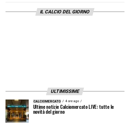
nerazzurri,
i risultati sono abbastanza
chiari:
l’82% rifiuterebbe senza pensarci
IL CALCIO DEL GIORNO
l’offerta; il 14% invece sarebbe d’accordo
ad una cessione per 40 milioni a patto che
sia un club estero; il restante 4% lo
venderebbe.
LA PLAYLIST DELLE NOSTRE TOP NEWS
ULTIMISSIME
4 ore ago
CALCIOMERCATO
Ultime notizie Calciomercato LIVE: tutte le
novità del giorno