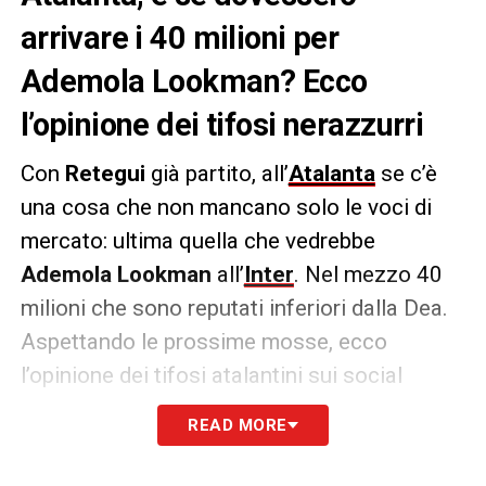
arrivare i 40 milioni per
Ademola Lookman? Ecco
l’opinione dei tifosi nerazzurri
Con
Retegui
già partito, all’
Atalanta
se c’è
una cosa che non mancano solo le voci di
mercato: ultima quella che vedrebbe
Ademola Lookman
all’
Inter
. Nel mezzo 40
milioni che sono reputati inferiori dalla Dea.
Aspettando le prossime mosse, ecco
l’opinione dei tifosi atalantini sui social
READ MORE
Tramite un sondaggio fatto su
Instagram
,
raccogliendo un campione di
739 utenti