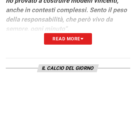
ho provato a costruire modelli vincenti,
anche in contesti complessi. Sento il peso
della responsabilità, che però vivo da
sempre, ogni minuto”.
READ MORE
L’appello contro i personalismi e le
riforme necessarie
Spostando il focus sulle riforme di sistema
IL CALCIO DEL GIORNO
ritenute improrogabili per il rilancio del
movimento, il manager romano ha esortato
le diverse componenti della galassia
calcistica a superare i conflitti interni per
trovare una linea comune: “
Vi supplico: se
sarò eletto, mettiamo da parte i
personalismi. Tutte le esperienze che ho