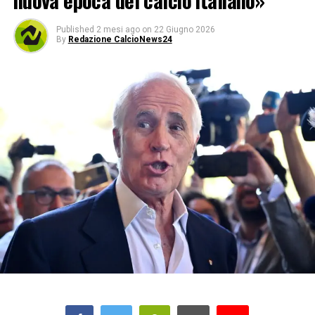
nuova epoca del calcio italiano»
Published
2 mesi ago
on
22 Giugno 2026
By
Redazione CalcioNews24