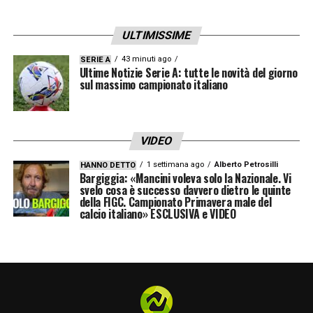
vissuto erano torri di Babele, ma siamo
ULTIMISSIME
sempre riusciti a trovare l’unanimità. Le
problematiche sono note: impiantistica,
43 minuti ago
SERIE A
Ultime Notizie Serie A: tutte le novità del giorno
sgravi fiscali, calcio femminile,
sul massimo campionato italiano
scommesse, decreti crescita e dignità. La
parola giovani resta centrale, così come la
VIDEO
riforma Zola, a cui mi riferisco con
1 settimana ago
Alberto Petrosilli
HANNO DETTO
convinzione”.
Bargiggia: «Mancini voleva solo la Nazionale. Vi
svelo cosa è successo davvero dietro le quinte
della FIGC. Campionato Primavera male del
Sviluppo commerciale e lo sguardo
calcio italiano» ESCLUSIVA e VIDEO
rivolto al futuro
Secondo la visione strategica illustrata da
Malagò, la crescita economica ed etica della
federazione passa inevitabilmente