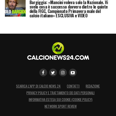
Bargiggia: «Mancini voleva solo la Nazionale. Vi
necessità di ripensare il sistema calcio in
svelo cosa è successo davvero dietro le quinte
della FIGC. Campionato Primavera male del
chiave moderna, partendo dalle
calcio italiano» ESCLUSIVA e VIDEO
infrastrutture. A suo giudizio, tra fine anni
Novanta e inizio Duemila molti grandi club
avrebbero potuto trasformare la forza
economica del campionato in investimenti
sugli stadi, anziché concentrare risorse
soprattutto sugli ingaggi dei calciatori.
Malagò FIGC, la Nazionale e il profilo
del nuovo ct
SCARICA L’APP DI CALCIO NEWS 24
CONTATTI
REDAZIONE
PRIVACY POLICY E TRATTAMENTO DEI DATI PERSONALI
Il dossier più immediato resta quello della
INFORMATIVA ESTESA SUI COOKIE (COOKIE POLICY)
Nazionale italiana
. Il nome del prossimo
NETWORK SPORT REVIEW
commissario tecnico sarà una delle prime