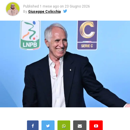
Published
1 mese ago
on
23 Giugno 2026
By
Giuseppe Colicchia