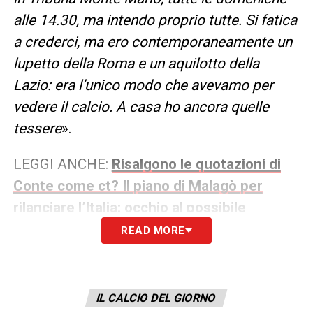
alle 14.30, ma intendo proprio tutte. Si fatica
a crederci, ma ero contemporaneamente un
lupetto della Roma e un aquilotto della
Lazio: era l’unico modo che avevamo per
vedere il calcio. A casa ho ancora quelle
tessere
».
LEGGI ANCHE:
Risalgono le quotazioni di
Conte come ct? Il piano di Malagò per
rilanciare l’Italia: occhio al possibile
coinvolgimento di Maldini
READ MORE
Malagò FIGC, giovani e talento
italiano: il nodo dello ius soli
IL CALCIO DEL GIORNO