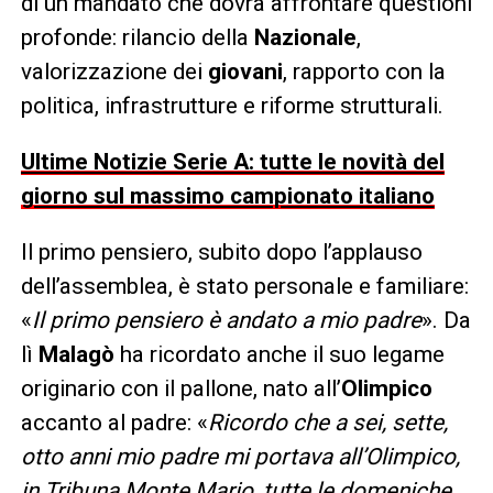
di un mandato che dovrà affrontare questioni
profonde: rilancio della
Nazionale
,
valorizzazione dei
giovani
, rapporto con la
politica, infrastrutture e riforme strutturali.
Ultime Notizie Serie A: tutte le novità del
giorno sul massimo campionato italiano
Il primo pensiero, subito dopo l’applauso
dell’assemblea, è stato personale e familiare:
«
Il primo pensiero è andato a mio padre
». Da
lì
Malagò
ha ricordato anche il suo legame
originario con il pallone, nato all’
Olimpico
accanto al padre: «
Ricordo che a sei, sette,
otto anni mio padre mi portava all’Olimpico,
in Tribuna Monte Mario, tutte le domeniche