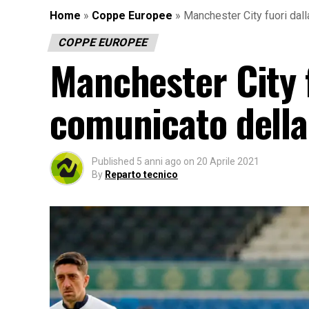
Home
»
Coppe Europee
»
Manchester City fuori dall
COPPE EUROPEE
Manchester City f
comunicato della
Published
5 anni ago
on
20 Aprile 2021
By
Reparto tecnico