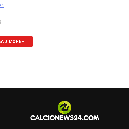
021
S
EAD MORE