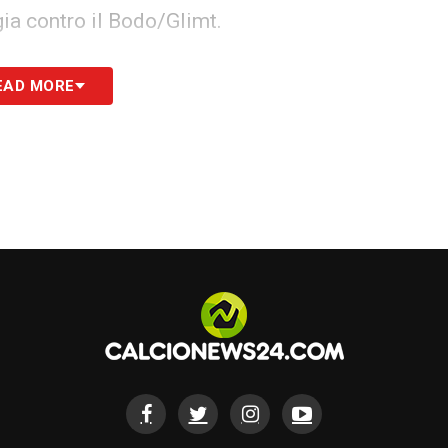
gia contro il Bodo/Glimt.
 fuori per molto tempo. Grazie al Signore non
EAD MORE
osso giocare
“, ha detto Doku questa settimana,
 per respingere ogni accusa di sceneggiata:
e, so di non essere un simulatore. Se cado a
so qualcosa
“. Nonostante le proteste del City, la
il fallo mancava di “forza eccessiva”,