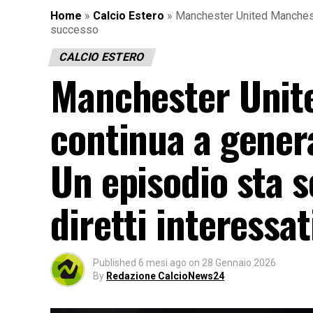
Home
»
Calcio Estero
»
Manchester United Manchester
successo
CALCIO ESTERO
Manchester Unit
continua a gener
Un episodio sta s
diretti interessa
Published
6 mesi ago
on
28 Gennaio 2026
By
Redazione CalcioNews24