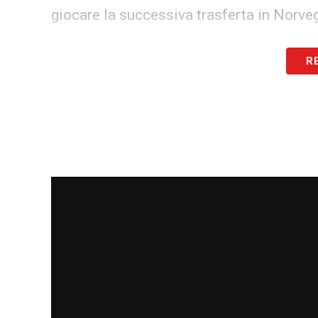
giocare la successiva trasferta in Norve
“
Sapete come la penso. Potevo rimanere
R
mi sono fatto male gravemente e ora p
sottolineando poi la sua onestà in campo
“
Conoscendo me stesso e il mio caratter
terra, è probabilmente perché è succes
valutazione ufficiale del VAR è stata che 
giustificando la semplice ammonizione.