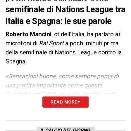
semifinale di Nations League tra
Italia e Spagna: le sue parole
Roberto Mancini
, ct dell’Italia, ha parlato ai
microfoni di
Rai Sport
a pochi minuti prima
della semifinale di Nations League contro la
Spagna.
«Sensazioni buone, come sempre prima di
una partita importante come questa.
Bernardeschi? Abbiamo già giocato così,
READ MORE
abbiamo sempre fatto bene e non diamo
punti di riferimento così. Spagna? Momento
diverso, lì venivamo da cinque partite
faticose. La Spagna gioca bene,
IL CALCIO DEL GIORNO