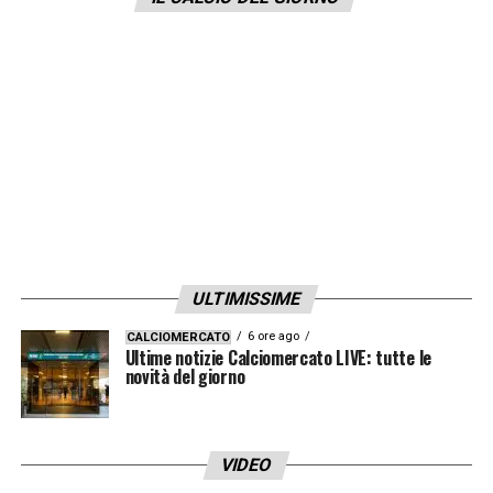
tecnicamente è una delle migliori. Spero sia
una bellissima partita, poi spero vincerà chi
se lo merita».
LA PLAYLIST DELLE NOSTRE TOP NEWS
ULTIMISSIME
6 ore ago
CALCIOMERCATO
Ultime notizie Calciomercato LIVE: tutte le
novità del giorno
VIDEO