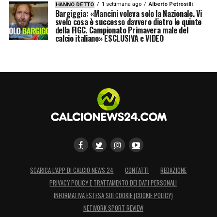
1 settimana ago
Alberto Petrosilli
HANNO DETTO
Bargiggia: «Mancini voleva solo la Nazionale. Vi
svelo cosa è successo davvero dietro le quinte
della FIGC. Campionato Primavera male del
calcio italiano» ESCLUSIVA e VIDEO
SCARICA L’APP DI CALCIO NEWS 24
CONTATTI
REDAZIONE
PRIVACY POLICY E TRATTAMENTO DEI DATI PERSONALI
INFORMATIVA ESTESA SUI COOKIE (COOKIE POLICY)
NETWORK SPORT REVIEW