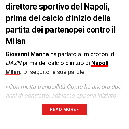
direttore sportivo del Napoli,
prima del calcio d’inizio della
partita dei partenopei contro il
Milan
Giovanni Manna
ha parlato ai microfoni di
DAZN
prima del calcio d’inizio di
Napoli
Milan
. Di seguito le sue parole.
«
Con molta tranquillità Conte ha ancora due
anni di contratto, abbiamo appena iniziato
un discorso. Ogni discorso sul suo futuro è
READ MORE
superfluo, speriamo di poter continuare
senza nessun problema
.
Noi oggi dobbiamo