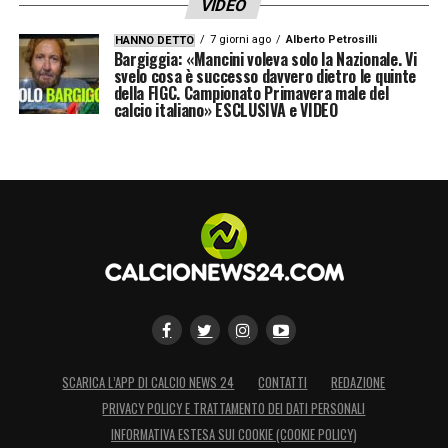
VIDEO
7 giorni ago
Alberto Petrosilli
HANNO DETTO
Bargiggia: «Mancini voleva solo la Nazionale. Vi
svelo cosa è successo davvero dietro le quinte
della FIGC. Campionato Primavera male del
calcio italiano» ESCLUSIVA e VIDEO
SCARICA L’APP DI CALCIO NEWS 24
CONTATTI
REDAZIONE
PRIVACY POLICY E TRATTAMENTO DEI DATI PERSONALI
INFORMATIVA ESTESA SUI COOKIE (COOKIE POLICY)