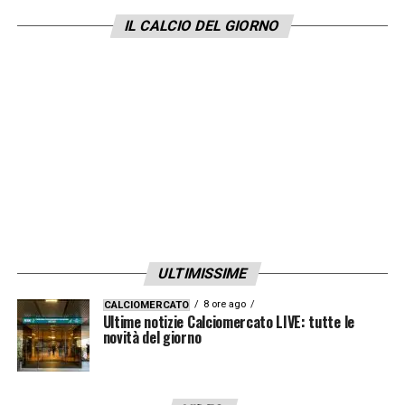
essere solamente concentrati su questa
IL CALCIO DEL GIORNO
partita e pensare a noi stessi
.
Neres
titolare? Ci porterà un grande valore
aggiunto
.
Futuro Anguissa? Ha nel suo
contratto due anni di opzione per il Napoli
ma non è un argomento di discussione in
questo momento
».
LA PLAYLIST DELLE NOSTRE TOP NEWS
ULTIMISSIME
8 ore ago
CALCIOMERCATO
Ultime notizie Calciomercato LIVE: tutte le
novità del giorno