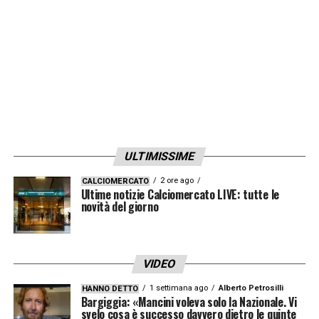
sarà importante avere coraggio, voglia e
determinazione».
LA PLAYLIST DELLE NOSTRE TOP NEWS
ULTIMISSIME
2 ore ago
CALCIOMERCATO
Ultime notizie Calciomercato LIVE: tutte le
novità del giorno
VIDEO
1 settimana ago
Alberto Petrosilli
HANNO DETTO
Bargiggia: «Mancini voleva solo la Nazionale. Vi
svelo cosa è successo davvero dietro le quinte