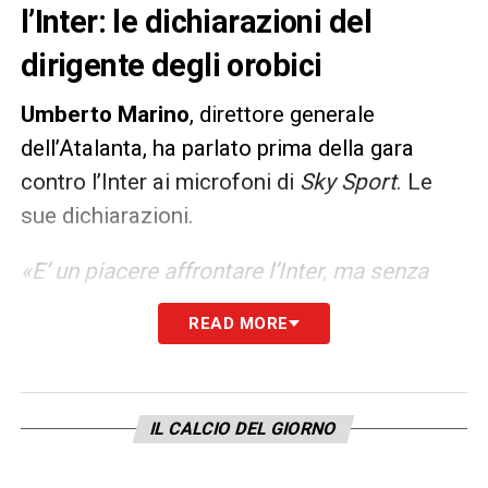
l’Inter: le dichiarazioni del
dirigente degli orobici
Umberto Marino
, direttore generale
dell’Atalanta, ha parlato prima della gara
contro l’Inter ai microfoni di
Sky Sport
. Le
sue dichiarazioni.
«E’ un piacere affrontare l’Inter, ma senza
pubblico ci manca qualcosa. E’ bello giocare
READ MORE
in questa dimensione, avere stimoli nuovi
tutti i giorni. E’ davvero bello giocare con
squadre importanti come Real Madrid ed
IL CALCIO DEL GIORNO
Inter. Credo che meritatamente siano i primi,
ma il campionato è ancora lungo. Stasera