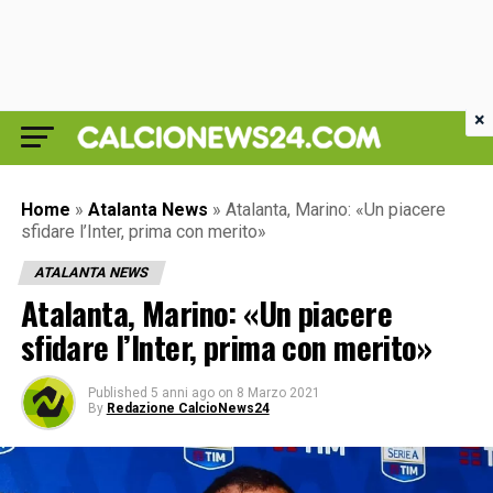
×
Home
»
Atalanta News
»
Atalanta, Marino: «Un piacere
sfidare l’Inter, prima con merito»
ATALANTA NEWS
Atalanta, Marino: «Un piacere
sfidare l’Inter, prima con merito»
Published
5 anni ago
on
8 Marzo 2021
By
Redazione CalcioNews24