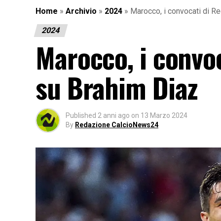
Home
»
Archivio
»
2024
»
Marocco, i convocati di Re
2024
Marocco, i convoc
su Brahim Diaz
Published
2 anni ago
on
13 Marzo 2024
By
Redazione CalcioNews24