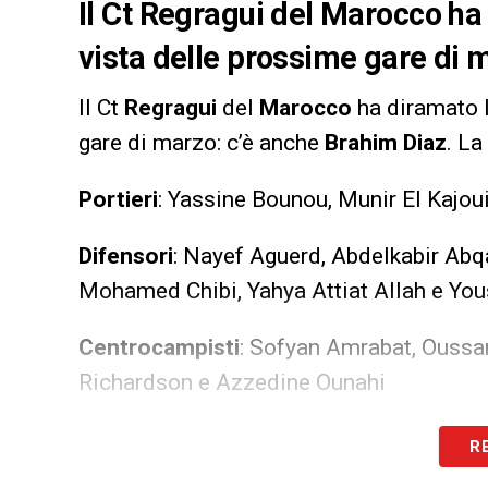
Il Ct Regragui del Marocco ha 
vista delle prossime gare di 
Il Ct
Regragui
del
Marocco
ha diramato l
gare di marzo: c’è anche
Brahim Diaz
. La
Portieri
: Yassine Bounou, Munir El Kajou
Difensori
: Nayef Aguerd, Abdelkabir Abqa
Mohamed Chibi, Yahya Attiat Allah e Yo
Centrocampisti
: Sofyan Amrabat, Oussam
Richardson e Azzedine Ounahi
Attaccanti
: Hakim Ziyech, Ilias Akhomac
R