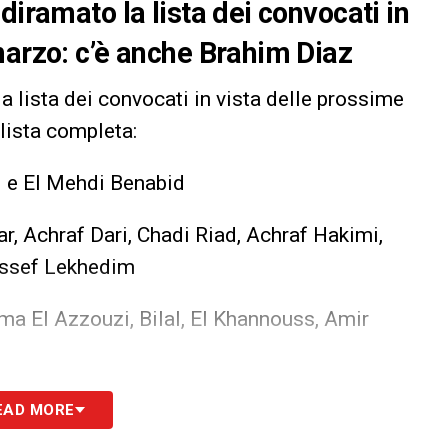
diramato la lista dei convocati in
marzo: c’è anche Brahim Diaz
a lista dei convocati in vista delle prossime
 lista completa:
i e El Mehdi Benabid
r, Achraf Dari, Chadi Riad, Achraf Hakimi,
ussef Lekhedim
a El Azzouzi, Bilal, El Khannouss, Amir
h, Ayoub El Kaabi, Youssef En-Nesyri
EAD MORE