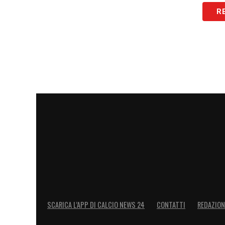
R
SCARICA L’APP DI CALCIO NEWS 24
CONTATTI
REDAZION