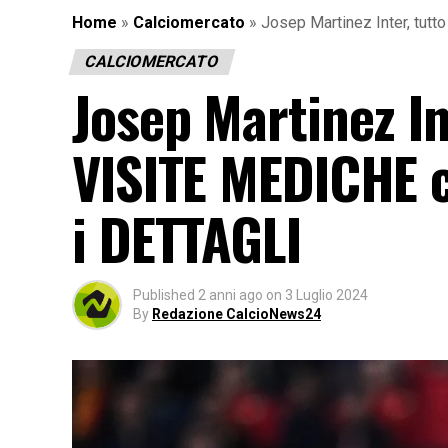
Home
»
Calciomercato
»
Josep Martinez Inter, tutt
CALCIOMERCATO
Josep Martinez In
VISITE MEDICHE co
i DETTAGLI
Published
2 anni ago
on
3 Luglio 2024
By
Redazione CalcioNews24