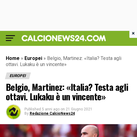
×
Home
»
Europei
»
Belgio, Martinez: «Italia? Testa agli
ottavi. Lukaku è un vincente»
EUROPEI
Belgio, Martinez: «Italia? Testa agli
ottavi. Lukaku è un vincente»
Published
5 anni ago
on
21 Giugno 2021
By
Redazione CalcioNews24