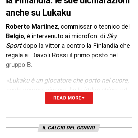
la Finlandia: le sue dichiarazioni
anche su Lukaku
Roberto Martinez
, commissario tecnico del
Belgio
, è intervenuto ai microfoni di
Sky
Sport
dopo la vittoria contro la Finlandia che
regala ai Diavoli Rossi il primo posto nel
gruppo B.
«Lukaku è un giocatore che porto nel cuore,
vuole sempre vincere, ha le iddee chiare ed
READ MORE
ha vinto anche in Italia. Sfida agli azzurri ai
quarti? Pensiamo agli ottavi, siamo
concentrati su quelli».
IL CALCIO DEL GIORNO
LA PLAYLIST DELLE NOSTRE TOP NEWS