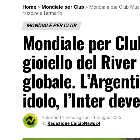
Home
»
Mondiale per Club
»
Mondiale per Club Mastan
riuscire a fermarlo
MONDIALE PER CLUB
Mondiale per Club
gioiello del River
globale. L’Argent
idolo, l’Inter dev
Published
1 anno ago
on
11 Giugno 2025
By
Redazione CalcioNews24