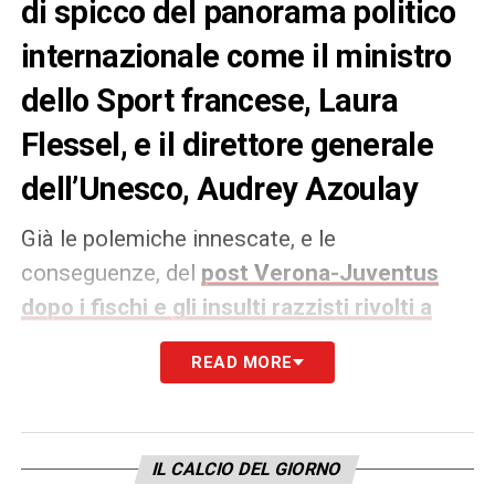
di spicco del panorama politico
internazionale come il ministro
dello Sport francese, Laura
Flessel, e il direttore generale
dell’Unesco, Audrey Azoulay
Già le polemiche innescate, e le
conseguenze, del
post Verona-Juventus
dopo i fischi e gli insulti razzisti rivolti a
Matuidi
avevano destato parecchio
READ MORE
scalpore. Ma il tristissimo “bis” rivolto da
alcuni tifosi del
Cagliari
nei confronti del
centrocampista francese della
IL CALCIO DEL GIORNO
Juventus
hanno suscitato ancor più