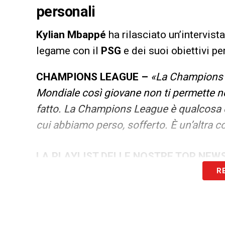
personali
Kylian Mbappé
ha rilasciato un’intervist
legame con il
PSG
e dei suoi obiettivi pe
CHAMPIONS LEAGUE –
«La Champions L
Mondiale così giovane non ti permette ne
fatto. La Champions League è qualcosa 
cui abbiamo perso, sofferto. È un’altra c
LA PLAYLIST DELLE NOSTRE TOP NEW
R