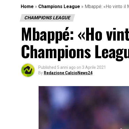
Home
»
Champions League
»
Mbappé: «Ho vinto il 
CHAMPIONS LEAGUE
Mbappé: «Ho vint
Champions League
Published
5 anni ago
on
3 Aprile 2021
By
Redazione CalcioNews24