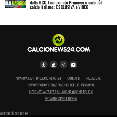
della FIGC. Campionato Primavera male del
sarebbe aperto: a
Fabio Paratici
, che nel
calcio italiano» ESCLUSIVA e VIDEO
corso della nottata avrebbe raggiunto
l’attaccante portoghese per complimentarsi
delle tripletta, alcuni fans avrebbero chiesto
l’acquisto di Mbappé. Sorridendo, il direttore
sportivo bianconero avrebbe risposto
promettendo di fare tutto il possibile qualora
dovesse esserci la possibilità di arrivare
seriamente al ragazzo. Non è molto, ma è già
qualcosa.
SCARICA L’APP DI CALCIO NEWS 24
CONTATTI
REDAZIONE
PRIVACY POLICY E TRATTAMENTO DEI DATI PERSONALI
LA PLAYLIST DELLE NOSTRE TOP NEWS
INFORMATIVA ESTESA SUI COOKIE (COOKIE POLICY)
NETWORK SPORT REVIEW
gestisci il consenso