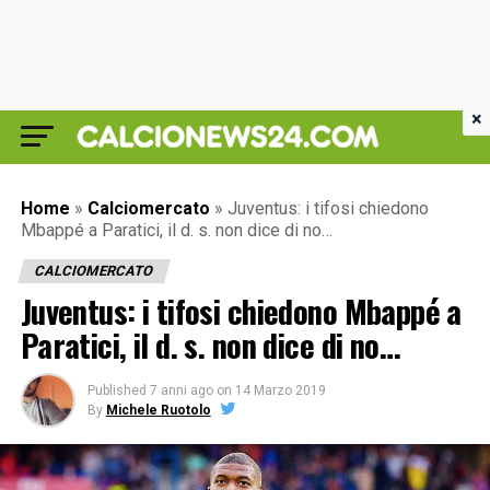
×
Home
»
Calciomercato
»
Juventus: i tifosi chiedono
Mbappé a Paratici, il d. s. non dice di no…
CALCIOMERCATO
Juventus: i tifosi chiedono Mbappé a
Paratici, il d. s. non dice di no…
Published
7 anni ago
on
14 Marzo 2019
By
Michele Ruotolo