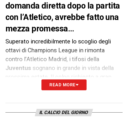
domanda diretta dopo la partita
con l’Atletico, avrebbe fatto una
mezza promessa…
Superato incredibilmente lo scoglio degli
ottavi di Champions League in rimonta
contro l’Atletico Madrid, i tifosi della
Juventus
sognano in grande in vista della
prossima estate. Il colpo richiesto a gran
voce dal popolo bianconero ha ancora una
READ MORE
volta un nome e un volto: quelli di
Kylian
Mbappé
, giovane fenomeno del
Paris Saint-
Germain
a cui lo stesso
Andrea Agnelli
IL CALCIO DEL GIORNO
faceva riferimento qualche mese fa quando