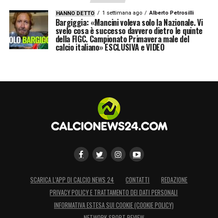
1 settimana ago
Alberto Petrosilli
HANNO DETTO
Bargiggia: «Mancini voleva solo la Nazionale. Vi
svelo cosa è successo davvero dietro le quinte
della FIGC. Campionato Primavera male del
calcio italiano» ESCLUSIVA e VIDEO
SCARICA L’APP DI CALCIO NEWS 24
CONTATTI
REDAZIONE
PRIVACY POLICY E TRATTAMENTO DEI DATI PERSONALI
INFORMATIVA ESTESA SUI COOKIE (COOKIE POLICY)
NETWORK SPORT REVIEW