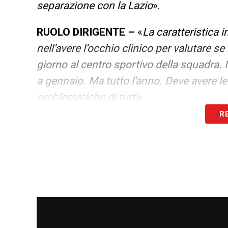
separazione con la Lazio
».
RUOLO DIRIGENTE –
«
La caratteristica
nell’avere l’occhio clinico per valutare s
giorno al centro sportivo della squadra. 
a gennaio. Ma tutto l’anno. Deve avere le
problematiche di tutti
».
R
LEGGI ALTRE NOTIZIE SU MILAN NEWS
LA PLAYLIST DELLE NOSTRE TOP NEW