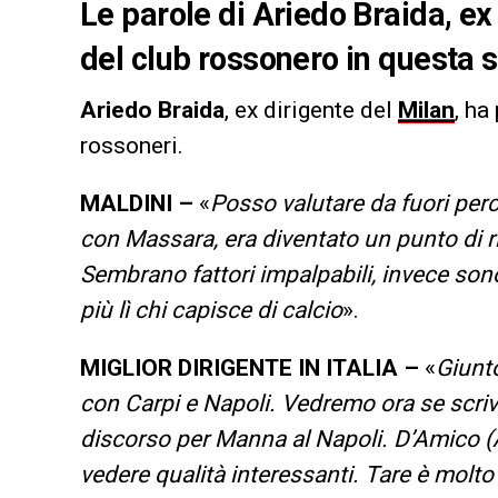
Le parole di Ariedo Braida, ex 
del club rossonero in questa 
Ariedo
Braida
, ex dirigente del
Milan
, ha
rossoneri.
MALDINI –
«
Posso valutare da fuori per
con Massara, era diventato un punto di r
Sembrano fattori impalpabili, invece son
più lì chi capisce di calcio
».
MIGLIOR DIRIGENTE IN ITALIA –
«
Giunto
con Carpi e Napoli. Vedremo ora se scriv
discorso per Manna al Napoli. D’Amico (
vedere qualità interessanti. Tare è molt