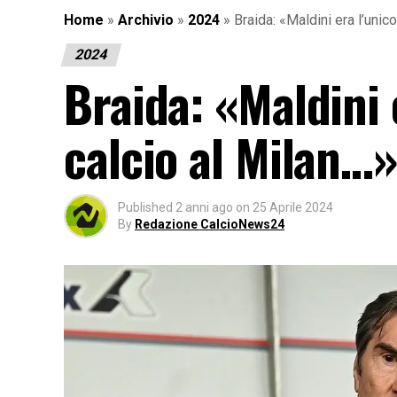
Home
»
Archivio
»
2024
»
Braida: «Maldini era l’unic
2024
Braida: «Maldini 
calcio al Milan…»
Published
2 anni ago
on
25 Aprile 2024
By
Redazione CalcioNews24