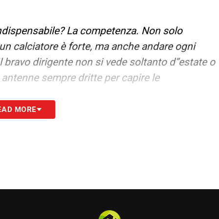
 indispensabile? La competenza. Non solo
e un calciatore è forte, ma anche andare ogni
Il bravo dirigente non si vede soltanto d”estate o
 antenne sempre dritte per capire le
EAD MORE
 24
S