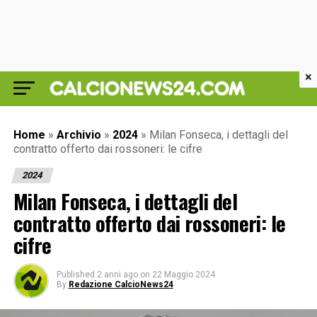
×
Home
»
Archivio
»
2024
»
Milan Fonseca, i dettagli del
contratto offerto dai rossoneri: le cifre
2024
Milan Fonseca, i dettagli del
contratto offerto dai rossoneri: le
cifre
Published
2 anni ago
on
22 Maggio 2024
By
Redazione CalcioNews24