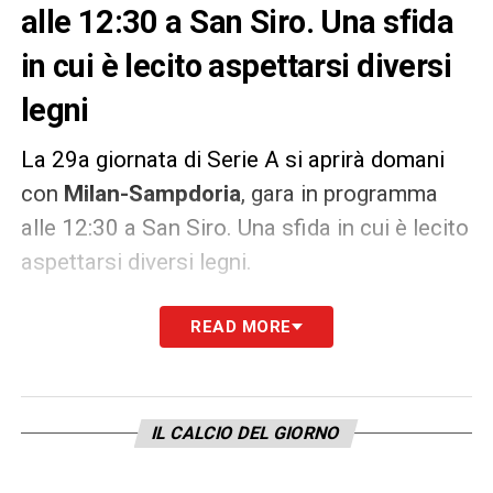
alle 12:30 a San Siro. Una sfida
in cui è lecito aspettarsi diversi
legni
La 29a giornata di Serie A si aprirà domani
con
Milan-Sampdoria
, gara in programma
alle 12:30 a San Siro. Una sfida in cui è lecito
aspettarsi diversi legni.
Il
Milan
è la squadra che ha colpito più legni
READ MORE
in questa Serie A (
18
) mentre nessuna
formazione è stata salvata in più occasioni
dal montante della
Sampdoria
(
16
).
IL CALCIO DEL GIORNO
LA PLAYLIST DELLE NOSTRE TOP NEWS