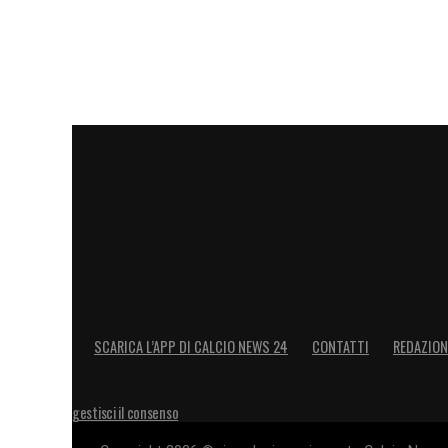
gioco, non prendo Allegri».
LA PLAYLIST DELLE NOSTRE TOP NEW
SCARICA L’APP DI CALCIO NEWS 24
CONTATTI
REDAZION
gestisci il consenso