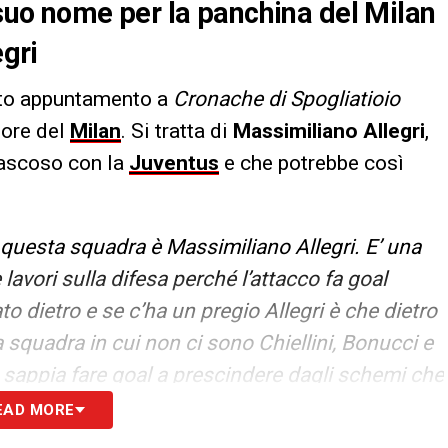
 suo nome per la panchina del Milan
egri
eto appuntamento a
Cronache di Spogliatioio
tore del
Milan
. Si tratta di
Massimiliano Allegri
,
rascoso con la
Juventus
e che potrebbe così
 questa squadra è Massimiliano Allegri. E’ una
avori sulla difesa perché l’attacco fa goal
dietro e se c’ha un pregio Allegri è che dietro
 squadra in cui non ci sono Chiellini, Bonucci e
 sappia fare goal a prescindere dagli schemi che
Milan prendo uno che già ha avuto una società
EAD MORE
a soluzione, poi se devo dargli dei giovani, un