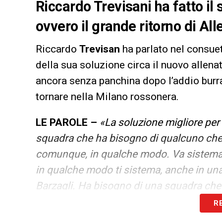
Riccardo Trevisani ha fatto il
ovvero il grande ritorno di All
Riccardo
Trevisan
ha parlato nel consu
della sua soluzione circa il nuovo allena
ancora senza panchina dopo l’addio bur
tornare nella Milano rossonera.
LE PAROLE –
«La soluzione migliore per
squadra che ha bisogno di qualcuno che l
comunque, in qualche modo. Va sistemato 
in qualche modo ti sistema, anche in una
Barzagli. Ha bisogno di una squadra che
non gli dà. Per sistemare il casino del 
R
ballerina fino ad un anno fa. Credo sia un