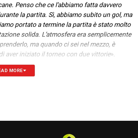
ane. Penso che ce l’abbiamo fatta davvero
rante la partita. Sì, abbiamo subito un gol, ma
iamo portato a termine la partita è stato molto
tazione solida. L’atmosfera era semplicemente
mprenderlo, ma quando ci sei nel mezzo, è
di aver iniziato il torneo con due vittorie
».
EAD MORE
S