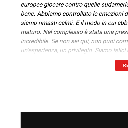
europee giocare contro quelle sudameric
bene. Abbiamo controllato le emozioni du
siamo rimasti calmi. E il modo in cui abb
maturo. Nel complesso è stata una pres
incredibile. Se non sei qui, non puoi co
un’esperienza, un privilegio. Siamo felici 
R
LA PLAYLIST DELLE NOSTRE TOP NEW