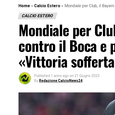
Home
»
Calcio Estero
»
Mondiale per Club, il Bayern
CALCIO ESTERO
Mondiale per Clu
contro il Boca e 
«Vittoria soffert
Published
1 anno ago
on
21 Giugno 2025
By
Redazione CalcioNews24