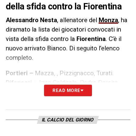
della sfida contro la Fiorentina
Alessandro Nesta
, allenatore del
Monza
, ha
diramato la lista dei giocatori convocati in
vista della sfida contro la
Fiorentina
. C’è il
nuovo arrivato Bianco. Di seguito l’elenco
completo.
Portieri –
Mazza, , Pizzignacco, Turati.
Difensori –
Izzo Caldirola, Pedro Pereira,
READ MORE
Pablo Mari, D’Ambrosio, Carboni,
Kyriakopoulos.
Centrocampisti –
Gagliardini, Sensi, Maldini,
Valoti, Pessina, Bondo, Bianco.
IL CALCIO DEL GIORNO
Attaccanti –
Caprari, Djuric, Forson, Maric,