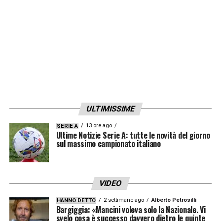
Petagna, Vignato.
LA PLAYLIST DELLE NOSTRE TOP NEWS
ULTIMISSIME
13 ore ago
SERIE A
Ultime Notizie Serie A: tutte le novità del giorno
sul massimo campionato italiano
VIDEO
2 settimane ago
Alberto Petrosilli
HANNO DETTO
Bargiggia: «Mancini voleva solo la Nazionale. Vi
svelo cosa è successo davvero dietro le quinte