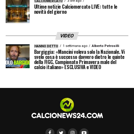
3 ore ago
CALCIOMERCATO
azzurro regge e arriva al triplice fischio con i
Ultime notizie Calciomercato LIVE: tutte le
novità del giorno
tre punti, sudatissimi, in tasca.
MONZA (3-5-2):
Turati; Pedro Pereira,
VIDEO
Caldirola, Carboni; Birindelli, Bianco, Akpa
1 settimana ago
Alberto Petrosilli
HANNO DETTO
Akpro, Castrovilli, Kyriakopoulos; Caprari,
Bargiggia: «Mancini voleva solo la Nazionale. Vi
svelo cosa è successo davvero dietro le quinte
Mota.
All.
Nesta.
della FIGC. Campionato Primavera male del
calcio italiano» ESCLUSIVA e VIDEO
NAPOLI (4-3-3):
Meret; Di Lorenzo,
Rrahmani, Rafa Marin, Olivera; Gilmour,
Lobotka, McTominay; Politano, Lukaku,
Spinazzola.
All.
Conte.
LA PLAYLIST DELLE NOSTRE TOP NEWS