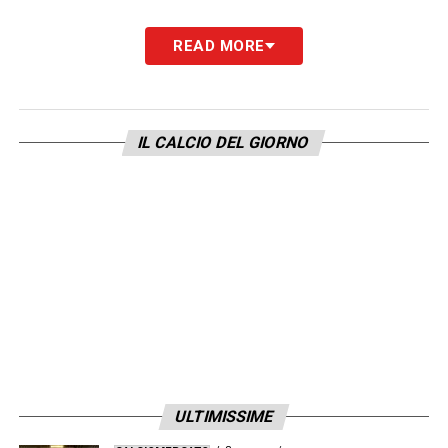
Anche nella ripresa il Napoli inizia con ritmi
READ MORE
molto compassati nei primi minuti. Per
questo Conte ricorre ai cambi, in particolare
ad Anguissa e Raspadori. Ed è proprio l’ex
IL CALCIO DEL GIORNO
Sassuolo che sembra ravvivare la squadra:
bellissimo filtrante per Politano che taglia
nella difesa del Monza e costringe Turati ad
una grande parata in due tempi. Al 72′ poi si
sblocca la gara: cross di Raspadori per
l’inserimento di McTominay che anticipa
l’uscita di Turati e di testa infila in rete,
sbloccando la sesta partita stagionale per i
partenopei. Finale rovente, con il Monza che
ULTIMISSIME
attacca alla ricerca del pari, ma il muro