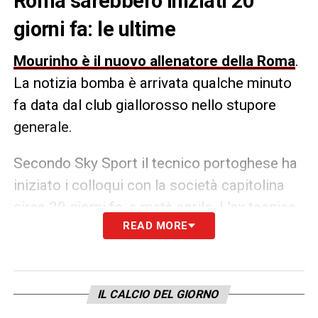
Roma sarebbero iniziati 20
giorni fa: le ultime
Mourinho è il nuovo allenatore della Roma
.
La notizia bomba è arrivata qualche minuto
fa data dal club giallorosso nello stupore
generale.
Secondo Sky Sport il tecnico portoghese ha
iniziato i colloqui con la società capitolina
circa 20 giorni fa, a metà aprile. L’ex tecnico
READ MORE
di Inter, Manchester United e Real Madrid, tra
le altre, è stato esonerato il 19 aprile dal
Tottenham.
IL CALCIO DEL GIORNO
LA PLAYLIST DELLE NOSTRE TOP NEWS