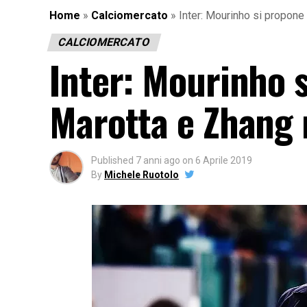
Home
»
Calciomercato
»
Inter: Mourinho si propone 
CALCIOMERCATO
Inter: Mourinho s
Marotta e Zhang r
Published
7 anni ago
on
6 Aprile 2019
By
Michele Ruotolo