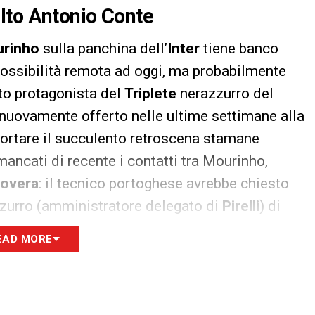
lto Antonio Conte
rinho
sulla panchina dell’
Inter
tiene banco
possibilità remota ad oggi, ma probabilmente
to protagonista del
Triplete
nerazzurro del
be nuovamente offerto nelle ultime settimane alla
iportare il succulento retroscena stamane
ancati di recente i contatti tra Mourinho,
rovera
: il tecnico portoghese avrebbe chiesto
zzurro (amministratore delegato di
Pirelli
) di
tare un suo ritorno in caso di addio (secondo
EAD MORE
rmine di questa stagione. Nulla da fare però: sia
ang
che l’a. d.
Beppe Marotta
non avrebbero