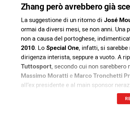
Zhang però avrebbero già sce
La suggestione di un ritorno di
José Mou
ormai da diversi mesi, se non anni. Una 
non a causa del portoghese, indimentica
2010
. Lo
Special One
, infatti, si sareb
dirigenza interista, seppure a vuoto. A r
Tuttosport
, secondo cui non sarebbero m
Massimo Moratti
e
Marco Tronchetti P
all’ex presidente e al main sponsor nera
sondare la disponibilità dell’Inter a valu
R
molti scontato) di
Luciano Spalletti
al te
l’attuale numero uno interista
Steven Zh
raccolto la proposta di Mourinho.