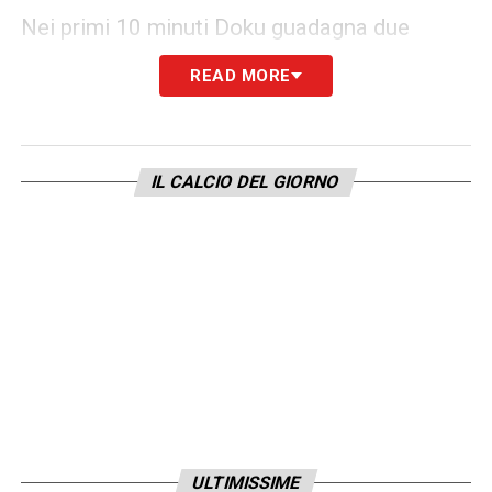
Nei primi 10 minuti Doku guadagna due
punizioni in zona centrale. Al 60′ lo stesso
READ MORE
Doku si lascia andare in area di rigore,
l’arbitro vede bene e lascia correre.
Cartellino per il neo-entrato De Cuyper
che
IL CALCIO DEL GIORNO
perde palla sull’attacco di Ziko e lo atterra
per impedire che se ne vada. All’81’
perdonato Hany che aggancia nettamente
Doku, bravo a spostare palla con la consueta
destrezza. All’89’ proteste egiziane per
un’ostruzione di De Cuyper su Zizo in area,
non sembra esserci nulla di così grave per
determinare l’assegnazione di un rigore,
peraltro sarebbe stato fuori area. I minuti di
ULTIMISSIME