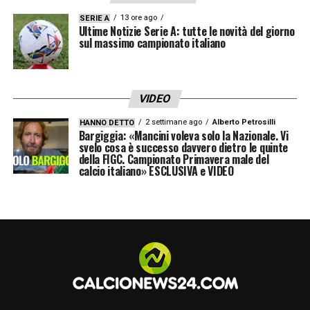
recupero sono 5. Gara con non pochi falli,
13 ore ago
SERIE A
30, equamente spartiti tra le due formazioni,
Ultime Notizie Serie A: tutte le novità del giorno
sul massimo campionato italiano
esattamente come i cartellini (2 a testa)
VIDEO
🎧
2 settimane ago
Alberto Petrosilli
HANNO DETTO
Bargiggia: «Mancini voleva solo la Nazionale. Vi
ASCOLTA LE NOSTRE NOTIZIE!
svelo cosa è successo davvero dietro le quinte
della FIGC. Campionato Primavera male del
Non hai tempo di leggere? Scopri la
calcio italiano» ESCLUSIVA e VIDEO
nuova sezione
Podcast di Calcio News
24
e ascolta i nostri approfondimenti
audio.
LA PLAYLIST DELLE NOSTRE TOP NEWS