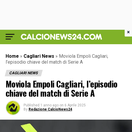
×
Home
»
Cagliari News
»
Moviola Empoli Cagliari,
l’episodio chiave del match di Serie A
CAGLIARI NEWS
Moviola Empoli Cagliari, l’episodio
chiave del match di Serie A
Published
1 anno ago
on
6 Aprile 2025
By
Redazione CalcioNews24