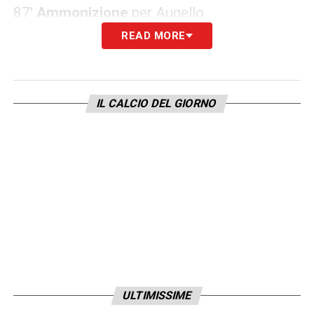
87′
Ammonizione
per Augello
READ MORE
88′
Ammonizione
per Pavoletti
LA PLAYLIST DELLE NOSTRE TOP NEWS
IL CALCIO DEL GIORNO
ULTIMISSIME