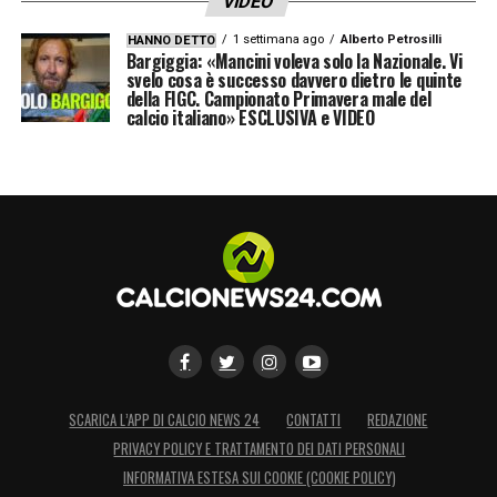
VIDEO
1 settimana ago
Alberto Petrosilli
HANNO DETTO
Bargiggia: «Mancini voleva solo la Nazionale. Vi
svelo cosa è successo davvero dietro le quinte
della FIGC. Campionato Primavera male del
calcio italiano» ESCLUSIVA e VIDEO
SCARICA L’APP DI CALCIO NEWS 24
CONTATTI
REDAZIONE
PRIVACY POLICY E TRATTAMENTO DEI DATI PERSONALI
INFORMATIVA ESTESA SUI COOKIE (COOKIE POLICY)