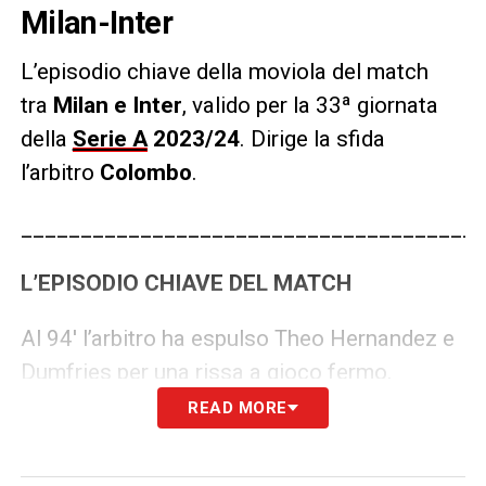
Milan-Inter
L’episodio chiave della moviola del match
tra
Milan e Inter
, valido per la 33ª giornata
della
Serie A
2023/24
.
Dirige la sfida
l’arbitro
Colombo
.
_______________________________________
L’EPISODIO CHIAVE DEL MATCH
Al 94′ l’arbitro ha espulso Theo Hernandez e
Dumfries per una rissa a gioco fermo.
READ MORE
LA PLAYLIST DELLE NOSTRE TOP NEWS