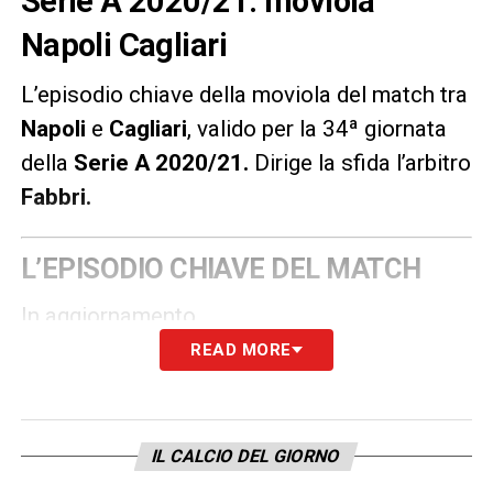
Serie A 2020/21: moviola
Napoli Cagliari
L’episodio chiave della moviola del match tra
Napoli
e
Cagliari
, valido per la 34ª giornata
della
Serie A 2020/21
.
Dirige la sfida l’arbitro
Fabbri.
L’EPISODIO CHIAVE DEL MATCH
In aggiornamento.
READ MORE
LA PLAYLIST DELLE NOSTRE TOP NEWS
IL CALCIO DEL GIORNO