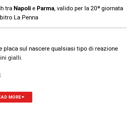
ch tra
Napoli
e
Parma
, valido per la 20ª giornata
arbitro La Penna
 placa sul nascere qualsiasi tipo di reazione
i gialli.
S
EAD MORE