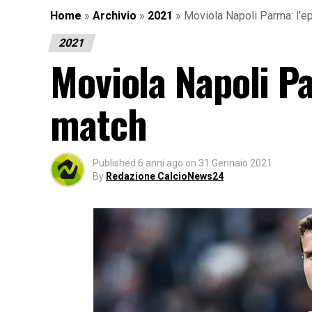
Home
»
Archivio
»
2021
»
Moviola Napoli Parma: l’e
2021
Moviola Napoli Pa
match
Published
6 anni ago
on
31 Gennaio 2021
By
Redazione CalcioNews24