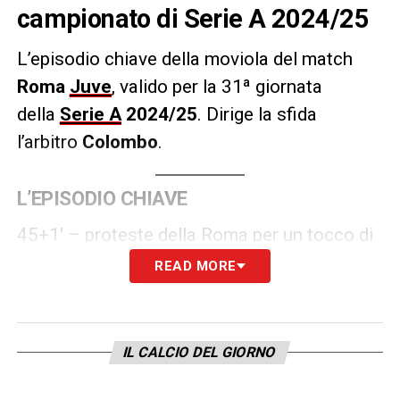
campionato di Serie A 2024/25
L’episodio chiave della moviola del match
Roma
Juve
, valido per la 31ª giornata
della
Serie A
2024/25
.
Dirige la sfida
l’arbitro
Colombo
.
L’EPISODIO CHIAVE
45+1′ – proteste della Roma per un tocco di
mano nell’area della Juve: gran botta di El
READ MORE
Shaarawy, Kelly tocca con il braccio sinistro
tra gomito e fianco. Braccio attaccato al
corpo e distanza ravvicinata. Colombo e il
IL CALCIO DEL GIORNO
VAR lasciano giocare.